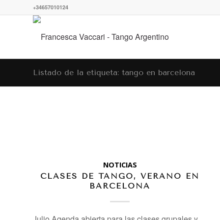
+34657010124
Listado de la etiqueta: tango en barcelona
NOTICIAS
CLASES DE TANGO, VERANO EN
BARCELONA
Julio Agenda abierta para las clases grupales y