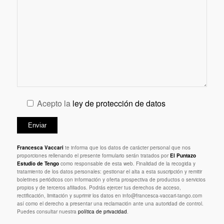
Acepto la
ley de protección de datos
Francesca Vaccari
te informa que los datos de carácter personal que nos
proporciones rellenando el presente formulario serán tratados por
El Puntazo
Estudio de Tengo
como responsable de esta web. Finalidad de la recogida y
tratamiento de los datos personales: gestionar el alta a esta suscripción y remitir
boletines periódicos con información y oferta prospectiva de productos o servicios
propios y de terceros afiliados. Podrás ejercer tus derechos de acceso,
rectificación, limitación y suprimir los datos en info@francesca-vaccari-tango.com
así como el derecho a presentar una reclamación ante una autoridad de control.
Puedes consultar nuestra
política de privacidad
.