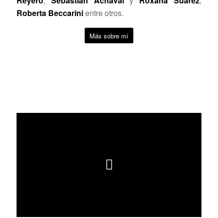
Reyero
,
Sebastián Achával
y
Roxana Suárez
,
Roberta Beccarini
entre otros.
Más sobre mí