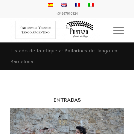
+34657010124
Listado de la etiqueta: Bailarines de Tango en
Barcelona
ENTRADAS