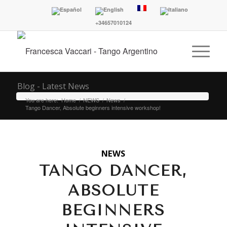
+34657010124
Blog - Latest News
You are here:
Home
/
NEWS
/
News
/
Tango Dancer, Absolute beginners intensive workshop!
NEWS
TANGO DANCER,
ABSOLUTE
BEGINNERS