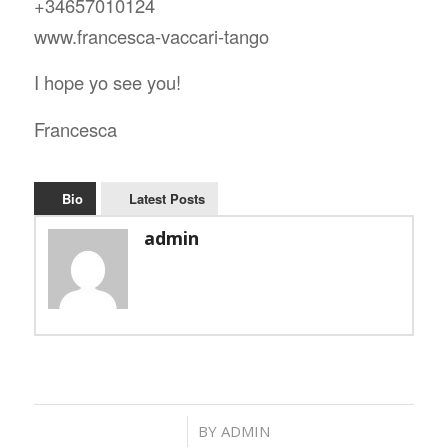
+34657010124
www.francesca-vaccari-tango
I hope yo see you!
Francesca
Bio
Latest Posts
admin
/
BY
ADMIN