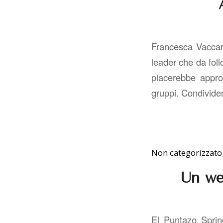
Francesca Vaccari
leader che da follo
piacerebbe approfo
gruppi. Condividerò
Non categorizzato
Un we
El Puntazo Sprin