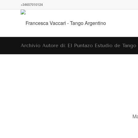
+34657010124
Archivio Autore di: El Puntazo Estudio de Tango
Ma