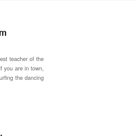
am
st teacher of the
f you are in town,
rfing the dancing