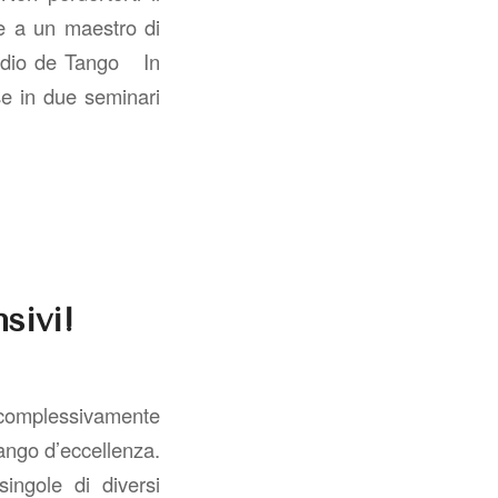
me a un maestro di
tudio de Tango In
se in due seminari
sivi!
e complessivamente
ango d’eccellenza.
ingole di diversi