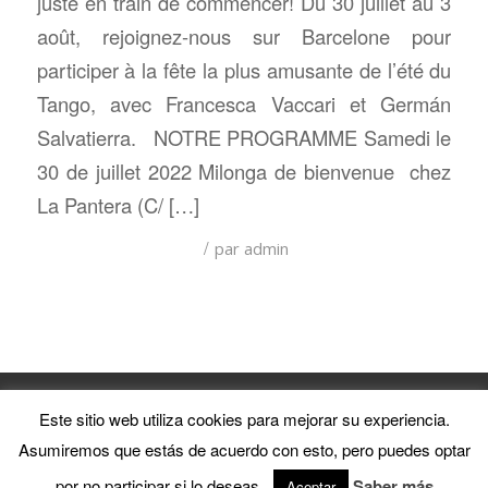
juste en train de commencer! Du 30 juillet au 3
août, rejoignez-nous sur Barcelone pour
participer à la fête la plus amusante de l’été du
Tango, avec Francesca Vaccari et Germán
Salvatierra. NOTRE PROGRAMME Samedi le
30 de juillet 2022 Milonga de bienvenue chez
La Pantera (C/ […]
/
par
admin
•El Puntazo Estudio de Tango • @ 2017 All rights reserved•
Este sitio web utiliza cookies para mejorar su experiencia.
Asumiremos que estás de acuerdo con esto, pero puedes optar
Español
English
Français
Italiano
por no participar si lo deseas.
Saber más
Aceptar