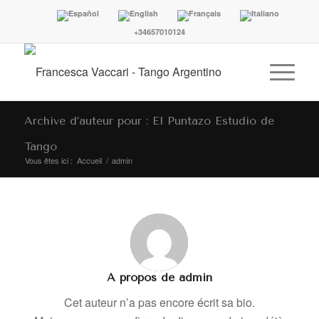
+34657010124
Archive d’auteur pour : El Puntazo Estudio de
Tango
Vous êtes ici :
Accueil
/
admin
A propos de
admin
Cet auteur n’a pas encore écrit sa bio.