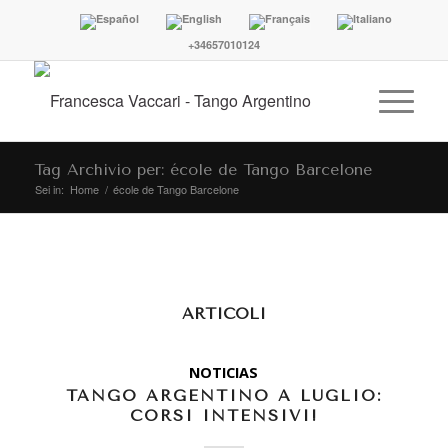
+34657010124
Tag Archivio per: école de Tango Barcelone
Sei in:
Home
/
école de Tango Barcelone
ARTICOLI
NOTICIAS
TANGO ARGENTINO A LUGLIO:
CORSI INTENSIVI!